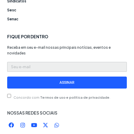
Sindicatos
Sesc
Senac
FIQUE POR DENTRO
Receba em seu e-mail nossas principais notícias, eventos e
novidades
Seu
e-
mail
ASSINAR
Concordo com
Termos de uso e política de privacidade
.
NOSSAS REDES SOCIAIS
F
I
Y
X
W
a
n
o
-
h
c
s
u
t
a