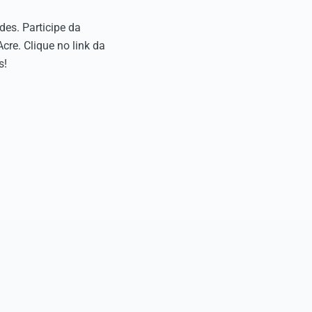
es. Participe da
re. Clique no link da
s!