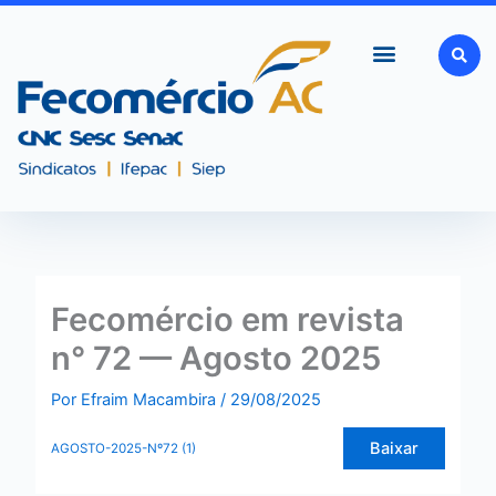
Ir
para
o
conteúdo
Fecomércio em revista
n° 72 — Agosto 2025
Por
Efraim Macambira
/
29/08/2025
Baixar
AGOSTO-2025-Nº72 (1)