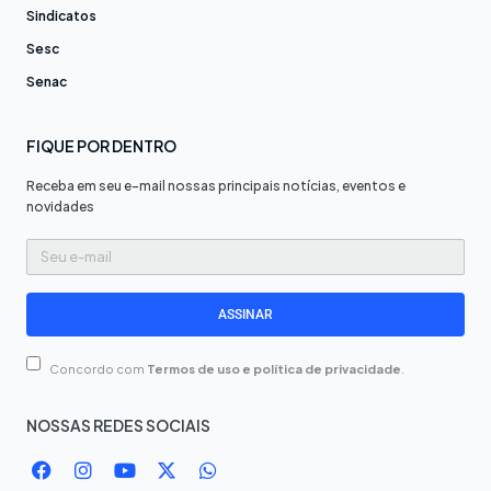
Sindicatos
Sesc
Senac
FIQUE POR DENTRO
Receba em seu e-mail nossas principais notícias, eventos e
novidades
Seu
e-
mail
ASSINAR
Concordo com
Termos de uso e política de privacidade
.
NOSSAS REDES SOCIAIS
F
I
Y
X
W
a
n
o
-
h